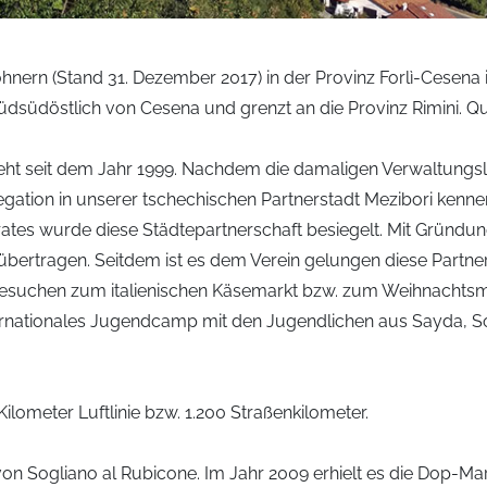
ohnern (Stand 31. Dezember 2017) in der Provinz Forlì-Cesena
üdsüdöstlich von Cesena und grenzt an die Provinz Rimini. Qu
steht seit dem Jahr 1999. Nachdem die damaligen Verwaltun
gation in unserer tschechischen Partnerstadt Mezibori kennen 
tes wurde diese Städtepartnerschaft besiegelt. Mit Gründun
bertragen. Seitdem ist es dem Verein gelungen diese Partner
n Besuchen zum italienischen Käsemarkt bzw. zum Weihnachtsm
 Internationales Jugendcamp mit den Jugendlichen aus Sayda, 
lometer Luftlinie bzw. 1.200 Straßenkilometer.
on Sogliano al Rubicone. Im Jahr 2009 erhielt es die Dop-M