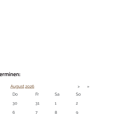
erminen:
August
2026
>
»
Do
Fr
Sa
So
30
31
1
2
6
7
8
9