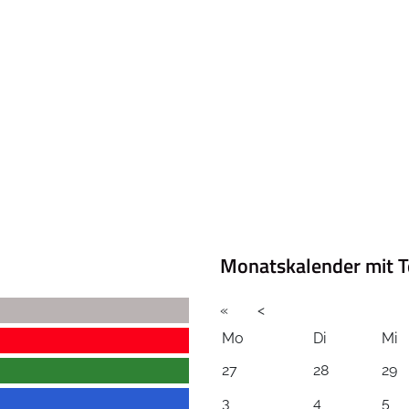
Monatskalender mit T
«
<
Mo
Di
Mi
27
28
29
3
4
5