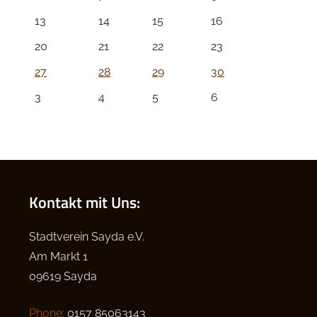
13
14
15
16
20
21
22
23
27
28
29
30
3
4
5
6
Kontakt mit Uns:
Stadtverein Sayda e.V.
Am Markt 1
09619 Sayda
Phone:
0157 85063143